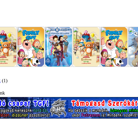
k
(1)
ink