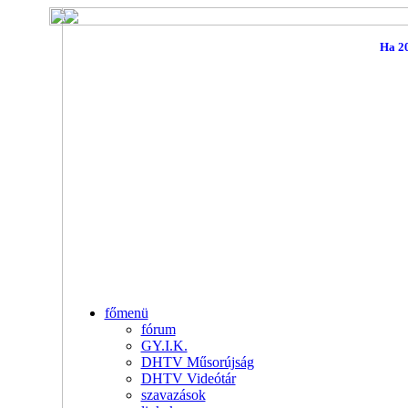
Ha 20
főmenü
fórum
GY.I.K.
DHTV Műsorújság
DHTV Videótár
szavazások