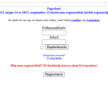
Figyelem!
13. május 14 és 2015. szeptember 12 között már regisztráltál, kérlek regisztrálj
Ha régebb óta tag vagy, de mégsem tudsz belépni, jelezd nekünk
e-mailben
vagy
Facebookon!
Felhasználónév
Jelszó
Elfelejtetted jelszavad?
Új jelszó kérése
Még nem regisztráltál? Ne késlekedj, katt az alant lévő gombra!