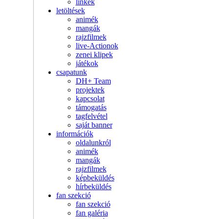
linkek
letöltések
animék
mangák
rajzfilmek
live-Actionok
zenei klipek
játékok
csapatunk
DH+ Team
projektek
kapcsolat
támogatás
tagfelvétel
saját banner
információk
oldalunkról
animék
mangák
rajzfilmek
képbeküldés
hírbeküldés
fan szekció
fan szekció
fan galéria