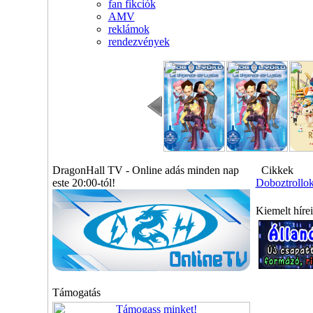
fan fikciók
AMV
reklámok
rendezvények
DragonHall TV - Online adás minden nap
Cikkek
este 20:00-tól!
Doboztrollo
Kiemelt híre
Támogatás