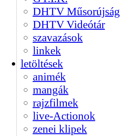
DHTV Műsorújság
DHTV Videótár
szavazások
linkek
letöltések
animék
mangák
rajzfilmek
live-Actionok
zenei klipek