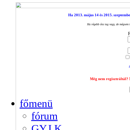
Ha 2013. május 14 és 2015. szeptember 
Ha régebb óta tag vagy, de mégsem t
F
E
Még nem regisztráltál? N
főmenü
fórum
GY.I.K.