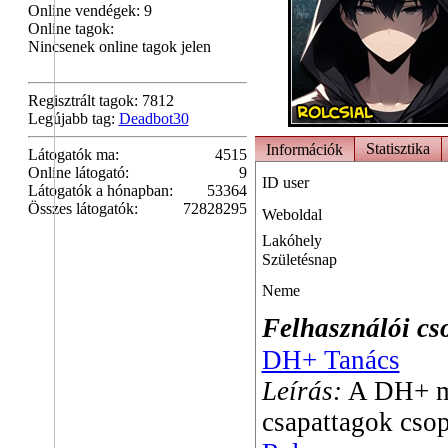
Online vendégek: 9
Online tagok:
Nincsenek online tagok jelen
Regisztrált tagok: 7812
Legújabb tag:
Deadbot30
Statisztika
Információk
Látogatók ma:
4515
Online látogató:
9
ID user
Látogatók a hónapban:
53364
Összes látogatók:
72828295
Weboldal
Lakóhely
Születésnap
Neme
Felhasználói cs
DH+ Tanács
Leírás:
A DH+ me
csapattagok csop