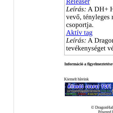
Releaser
Leírás:
A DH+ Hu
vevő, tényleges 
csoportja.
Aktív tag
Leírás:
A Dragon
tevékenységet vé
Információ a figyelmeztetésr
Kiemelt híreink
© DragonHall
Póvered 