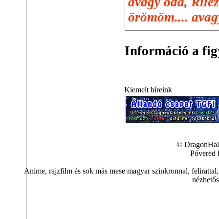
avagy oda, Riléz
örömöm.... avag
Információ a fig
Kiemelt híreink
© DragonHall
Póvered 
Anime, rajzfilm és sok más mese magyar szinkronnal, felirattal,
nézhetős