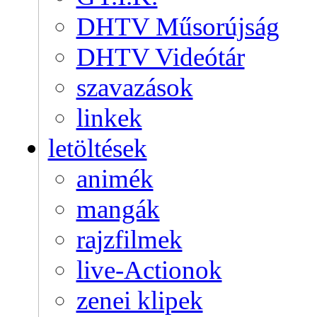
DHTV Műsorújság
DHTV Videótár
szavazások
linkek
letöltések
animék
mangák
rajzfilmek
live-Actionok
zenei klipek