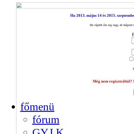
Ha 2013. május 14 és 2015. szeptember 
Ha régebb óta tag vagy, de mégsem t
F
E
Még nem regisztráltál? N
főmenü
fórum
GY.I.K.