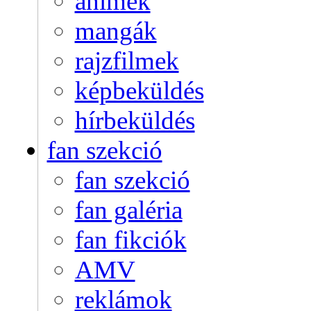
animék
mangák
rajzfilmek
képbeküldés
hírbeküldés
fan szekció
fan szekció
fan galéria
fan fikciók
AMV
reklámok