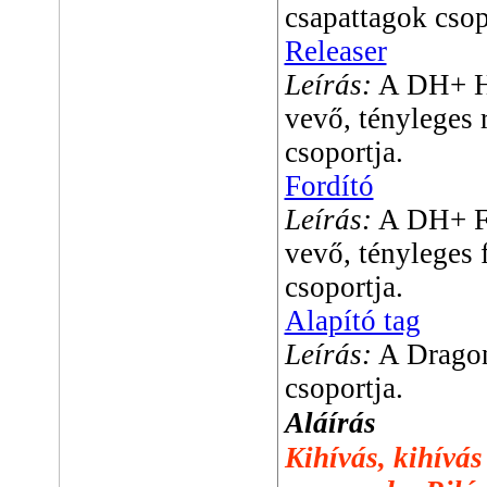
csapattagok csop
Releaser
Leírás:
A DH+ Hu
vevő, tényleges 
csoportja.
Fordító
Leírás:
A DH+ Fa
vevő, tényleges f
csoportja.
Alapító tag
Leírás:
A DragonH
csoportja.
Aláírás
Kihívás, kihívás