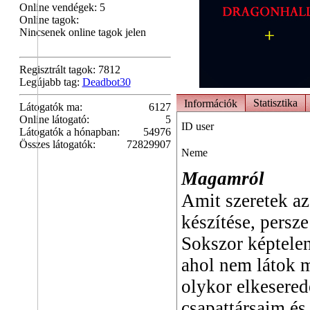
Online vendégek: 5
Online tagok:
Nincsenek online tagok jelen
Regisztrált tagok: 7812
Legújabb tag:
Deadbot30
Statisztika
Információk
Látogatók ma:
6127
Online látogató:
5
ID user
Látogatók a hónapban:
54976
Összes látogatók:
72829907
Neme
Magamról
Amit szeretek az
készítése, persz
Sokszor képtelen
ahol nem látok m
olykor elkesere
csapattársaim és