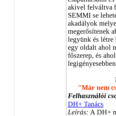
akivel felváltva
SEMMI se lehetet
akadályok melye
megerősítenek a
legyünk és létre
egy oldalt ahol 
főszerep, és aho
legigényesebben 
"Már nem cs
Felhasználói cs
DH+ Tanács
Leírás:
A DH+ me